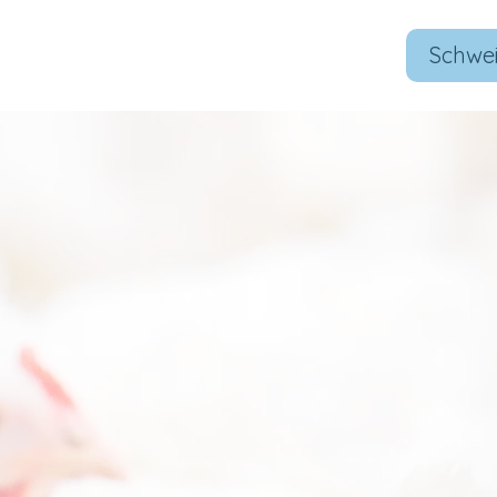
Schwe
Funktion und Nutzen des VetVise-Systems