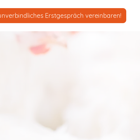
unverbindliches Erstgespräch vereinbaren!
!