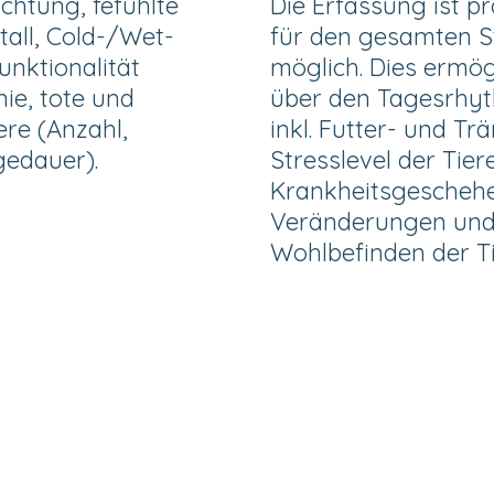
ichtung, fefühlte
Die Erfassung ist 
all, Cold-/Wet-
für den gesamten St
unktionalität
möglich. Dies ermö
nie, tote und
über den Tagesrhyt
re (Anzahl,
inkl. Futter- und Tr
gedauer).
Stresslevel der Tier
Krankheitsgeschehe
Veränderungen und
Wohlbefinden der Ti