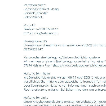
Vertreten durch:
Johannes Schmidt-Mosig
Jannick Schröder
Jakob Wendt
Kontakt
Telefon: +49 511 93678791
E-Mail: info@vetvise.com
Umsatzsteuer-ID
Umsatzsteuer-Identifikationsnummer gemäß § 27 a Umsatzs
DE334229947
Verbraucherstreitbeilegung/Universalschlichtungsstelle
Wir nehmen an einem Streitbeilegungsverfahren vor einer Verb
77694 Kehl am Rhein (https://www.verbraucher-schlichter.de
Haftung für Inhalte
Als Diensteanbieter sind wir gemäß § 7 Abs.1 DDG für eigene 
verpflichtet, übermittelte oder gespeicherte fremde Inform
oder Sperrung der Nutzung von Informationen nach den allg
Rechtsverletzung möglich. Bei Bekanntwerden von entspre
Haftung für Links
Unser Angebot enthält Links zu externen Websites Dritter, a
der verlinkten Seiten ist stets der jeweilige Anbieter oder 