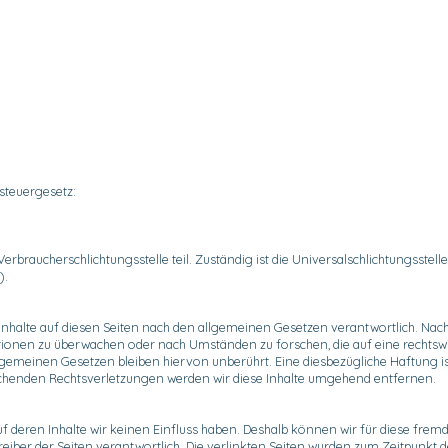
teuergesetz:
raucherschlichtungsstelle teil. Zuständig ist die Universalschlichtungsstelle 
).
Inhalte auf diesen Seiten nach den allgemeinen Gesetzen verantwortlich. Nach 
ationen zu überwachen oder nach Umständen zu forschen, die auf eine rechtswi
emeinen Gesetzen bleiben hiervon unberührt. Eine diesbezügliche Haftung is
chenden Rechtsverletzungen werden wir diese Inhalte umgehend entfernen.
uf deren Inhalte wir keinen Einfluss haben. Deshalb können wir für diese fre
Betreiber der Seiten verantwortlich. Die verlinkten Seiten wurden zum Zeitpunkt