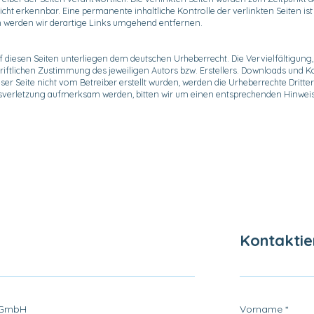
cht erkennbar. Eine permanente inhaltliche Kontrolle der verlinkten Seiten i
 werden wir derartige Links umgehend entfernen.
auf diesen Seiten unterliegen dem deutschen Urheberrecht. Die Vervielfältigung
ftlichen Zustimmung des jeweiligen Autors bzw. Erstellers. Downloads und Kopi
ser Seite nicht vom Betreiber erstellt wurden, werden die Urheberrechte Dritter
htsverletzung aufmerksam werden, bitten wir um einen entsprechenden Hinwe
Kontaktier
 GmbH
Vorname
*