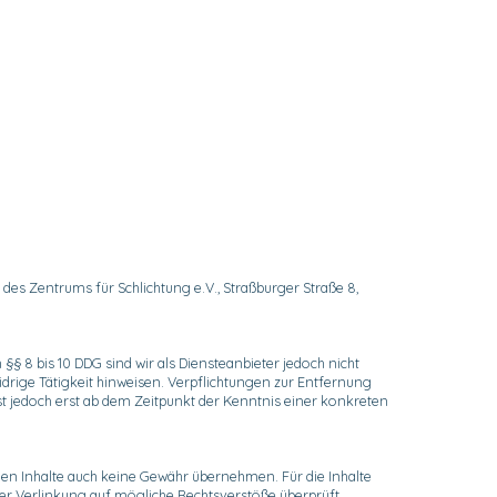
des Zentrums für Schlichtung e.V., Straßburger Straße 8,
§§ 8 bis 10 DDG sind wir als Diensteanbieter jedoch nicht
drige Tätigkeit hinweisen. Verpflichtungen zur Entfernung
t jedoch erst ab dem Zeitpunkt der Kenntnis einer konkreten
mden Inhalte auch keine Gewähr übernehmen. Für die Inhalte
 der Verlinkung auf mögliche Rechtsverstöße überprüft.