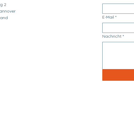
g 2
annover
E-Mail
*
land
Nachricht
*