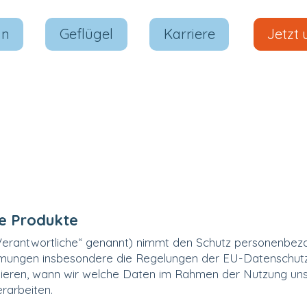
in
Geflügel
Karriere
Jetzt 
se Produkte
Verantwortliche“ genannt) nimmt den Schutz personenbez
immungen insbesondere die Regelungen der EU-Datensch
rmieren, wann wir welche Daten im Rahmen der Nutzung u
erarbeiten.