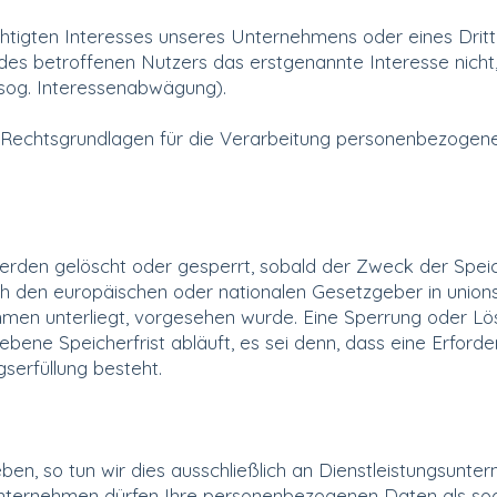
chtigten Interesses unseres Unternehmens oder eines Dritt
es betroffenen Nutzers das erstgenannte Interesse nicht, so
(sog. Interessenabwägung).
Rechtsgrundlagen für die Verarbeitung personenbezogener
den gelöscht oder gesperrt, sobald der Zweck der Speich
ch den europäischen oder nationalen Gesetzgeber in union
hmen unterliegt, vorgesehen wurde. Eine Sperrung oder L
ene Speicherfrist abläuft, es sei denn, dass eine Erforde
serfüllung besteht.
 so tun wir dies ausschließlich an Dienstleistungsuntern
ernehmen dürfen Ihre personenbezogenen Daten als sog. Au