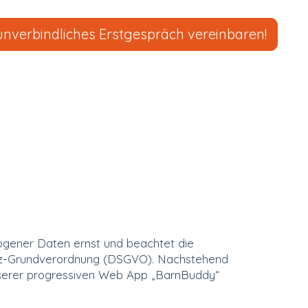
unverbindliches Erstgespräch vereinbaren!
ogener Daten ernst und beachtet die
utz-Grundverordnung (DSGVO). Nachstehend
nserer progressiven Web App „BarnBuddy“