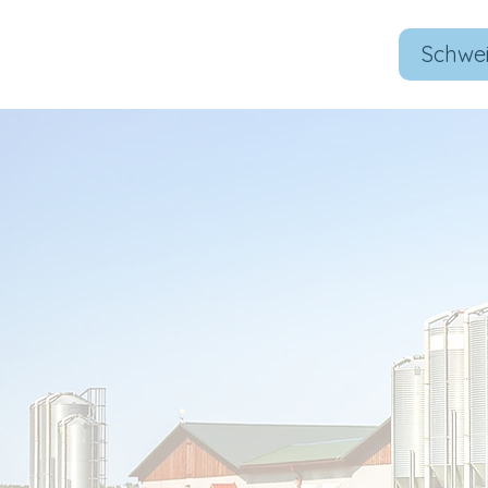
Schwe
Mit unserem BarnBuddy siehst du, was dir verborgen bleibt. Unsere KI 
dir tägliche Handlungsempfehlungen. Steigere jetzt die Wirtschaftlich
nachhaltig und schaffe mehr Zeit für das Wesentliche!