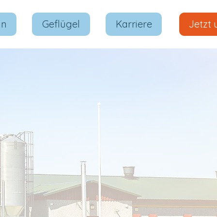
in
Geflügel
Karriere
Jetzt 
arbeitet 24/7 und liefert
keit deines Betriebs