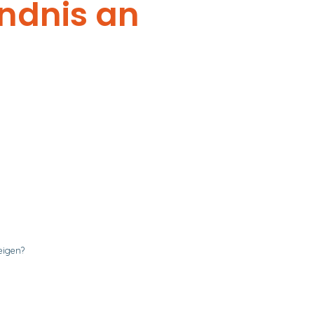
ändnis an
eigen?