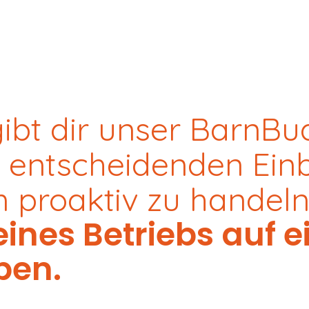
ibt dir unser BarnBu
ie entscheidenden Einb
m proaktiv zu handeln
ines Betriebs auf e
ben.