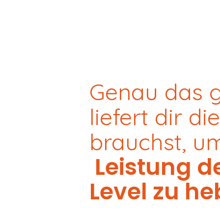
Genau das g
liefert dir d
brauchst, u
Leistung de
Level zu he