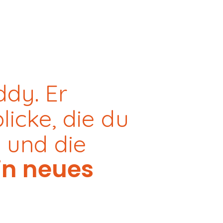
ddy. Er
licke, die du
 und die
in neues